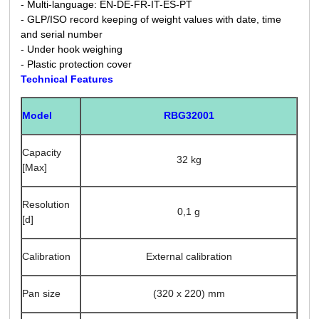
- Multi-language: EN-DE-FR-IT-ES-PT
- GLP/ISO record keeping of weight values with date, time
and serial number
- Under hook weighing
- Plastic protection cover
Technical Features
RBG32001
Model
Capacity
32 kg
[Max]
Resolution
0,1 g
[d]
Calibration
External calibration
Pan size
(320 x 220) mm