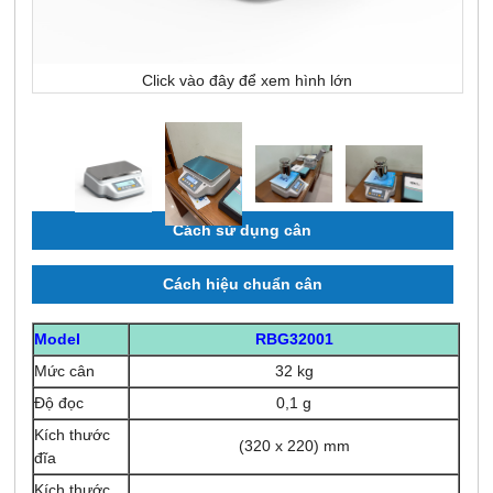
Click vào đây để xem hình lớn
Cách sử dụng cân
Cách hiệu chuẩn cân
Model
RBG32001
Mức cân
32 kg
Độ đọc
0,1 g
Kích thước
(320 x 220) mm
đĩa
Kích thước