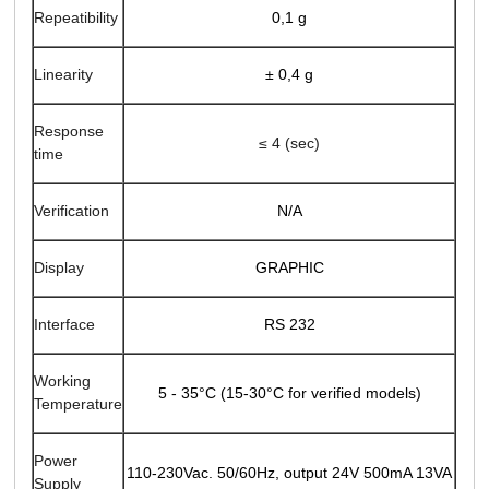
Repeatibility
0,1 g
Linearity
±
0,4 g
Response
≤ 4 (sec)
time
N/A
Verification
GRAPHIC
Display
RS 232
Interface
Working
5 - 35°C (15-30°C for verified models)
Temperature
Power
110-230Vac. 50/60Hz, output 24V 500mA 13VA
Supply