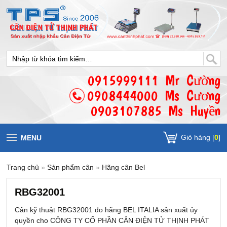
0915999111 Mr Cường
0908444000 Ms Cương
0903107885 Ms Huyền
Giỏ hàng [
0
]
MENU
Trang chủ
»
Sản phẩm cân
»
Hãng cân Bel
RBG32001
Cân kỹ thuật RBG32001 do hãng BEL ITALIA sản xuất ủy
quyền cho CÔNG TY CỔ PHẦN CÂN ĐIỆN TỬ THỊNH PHÁT