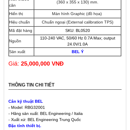
(360 x 355 x 130) mm.
cân
Hiển thị
Màn hình Graphic (đồ họa)
Hiệu chuẩn
Chuẩn ngoại (
External calibration TPS
)
Mã đặt hàng
SKU: BL0520
110-240 VAC, 50/60 Hz 0.7A Max; output
Nguồn
24.0V/1.0A
Sản xuất
BEL Ý
Giá:
25,000,000 VNĐ
THÔNG TIN CHI TIẾT
Cân kỹ thuật
BEL
-
Model: RBG32001
- Hãng sản xuất: BEL Engineering / Italia
- Xuất xứ: BEL Engineering Trung Quốc
Đặc tính thiết bị.