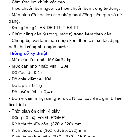
- Cảm ứng lực chính xác cao.
- Hiệu chuẩn bên ngoài và hiệu chuẩn bên trong tự động.
- Màn hình đồ họa lớn cho phép hoạt động hiệu quả và dễ
dàng.
- Đa ngôn ngữ: EN-DE-FR-IT-ES-PT
- Chức năng cân tỷ trọng, móc tỷ trọng kèm theo cân.
- C
hống bụi với tấm màn nhựa kèm theo cân có tác dụng
ngăn bụi cũng như ngăn nước.
Thông số kỹ thuật
- Mức cân lớn nhất: MAX= 32
kg
.
- Mức cân nhỏ nhất: Min = 20e.
- Độ đọc: d= 0,1 g.
- Độ chia kiểm: e=10d
- Độ lặp lại: 0,1 g
- Độ tuyến tính: ± 0,4 g
- Đơn vị cân: miligram, gram, ct, N, oz, ozt, dwt, gm, t, Tael,
tical, tola.
- Thời gian ổn định: 4 giây.
- Đồng hồ thật với GLP/GMP
- Kích thước đĩa cân: (320 x 220) mm.
- Kích thước cân: (360 x 355 x 130) mm.
- Kích thước hợp cân: (380 x 370 x 150) mm.