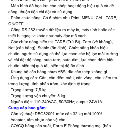
-
Màn hình đồ họa lớn cho phép hoạt động hiệu quả và dễ
dàng,
thuận tiện cài đặt và sử dụng.
- Phím chức năng: Có 6 phím như Print, MENU, CAL, TARE,
ON/OFF.
- Cổng RS 232 truyền dữ liệu ra máy in, máy tính hoặc các
thiết bị ngoại vi khác như máy đọc mã vạch.
- Các chức năng hiển thị: TARE (Trừ Bì), Zero (về không),
Net (cân bằng), Stable (ổn định). Chức năng khóa hiệu
chuẩn, người sử dụng có thể lựa chọn các bộ lọc môi trường
và cài đặt độ sáng, auto-tare, auto-dim, lựa chọn đểm hiệu
chuẩn, hiển thị quá tải, hiển thị độ ổn định.
- Khung bệ cân bằng nhựa ABS, đĩa cân thép không gỉ.
- Ứng dụng cân: Cân, cân đếm mẫu, cân vàng, cân kiểm tra
trọng lượng, tính phần trăm, xác định tỷ trọng.
- Trọng lượng: 7,5 kg.
- Trọng lượng vận chuyển: 8 kg.
- Nguồn điện: 110-240VAC, 50/60Hz; output 24V/1A.
Cung cấp bao gồm:
- Cân kỹ thuật RBG32001 mức cân 32 k
g
mới 100%.
- Adaptor, tấm nhựa bảo vệ cân.
- CO/CQ hãng sản xuất, Form E Phòng thương mại (bản