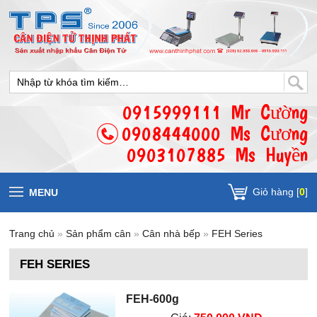
0915999111 Mr Cường
0908444000 Ms Cương
0903107885 Ms Huyền
Giỏ hàng [
0
]
MENU
Trang chủ
»
Sản phẩm cân
»
Cân nhà bếp
»
FEH Series
FEH SERIES
FEH-600g