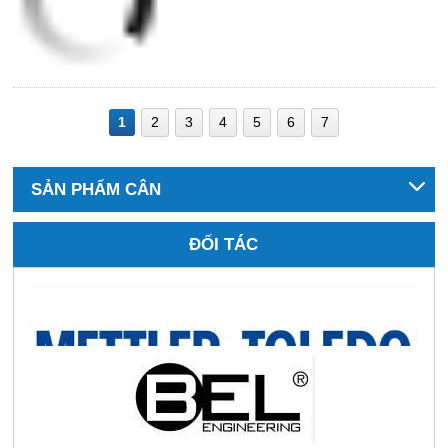
1
2
3
4
5
6
7
SẢN PHẨM CÂN
ĐỐI TÁC