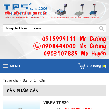
0915999111 Mr Cường
0908444000 Ms Cương
0903107885 Ms Huyền
Giỏ hàng [
0
]
MENU
Trang chủ
»
Sản phẩm cân
SẢN PHẨM CÂN
VIBRA TPS30