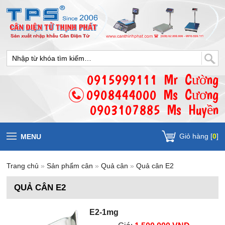
0915999111 Mr Cường
0908444000 Ms Cương
0903107885 Ms Huyền
Giỏ hàng [
0
]
MENU
Trang chủ
»
Sản phẩm cân
»
Quả cân
»
Quả cân E2
QUẢ CÂN E2
E2-1mg