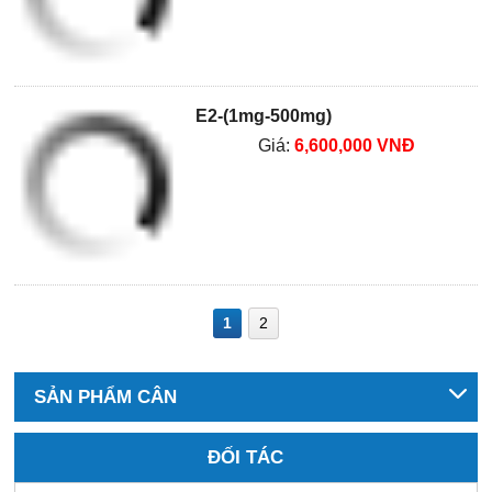
E2-(1mg-500mg)
Giá:
6,600,000 VNĐ
1
2
SẢN PHẨM CÂN
ĐỐI TÁC