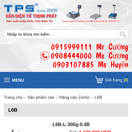
0915999111 Mr Cường
0908444000 Ms Cương
0903107885 Ms Huyền
Giỏ hàng [
0
]
MENU
Trang chủ
»
Sản phẩm cân
»
Hãng cân Zemic
»
L6B
L6B
L6B-L-300g-0.4B