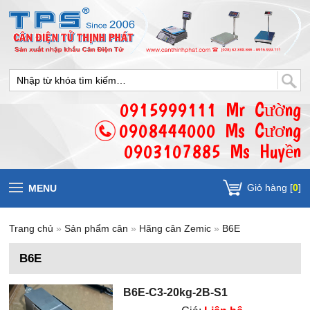
0915999111 Mr Cường
0908444000 Ms Cương
0903107885 Ms Huyền
Giỏ hàng [
0
]
MENU
Trang chủ
»
Sản phẩm cân
»
Hãng cân Zemic
»
B6E
B6E
B6E-C3-20kg-2B-S1