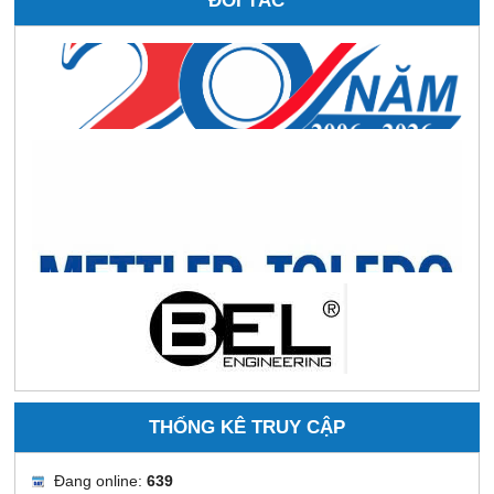
THỐNG KÊ TRUY CẬP
Đang online:
639