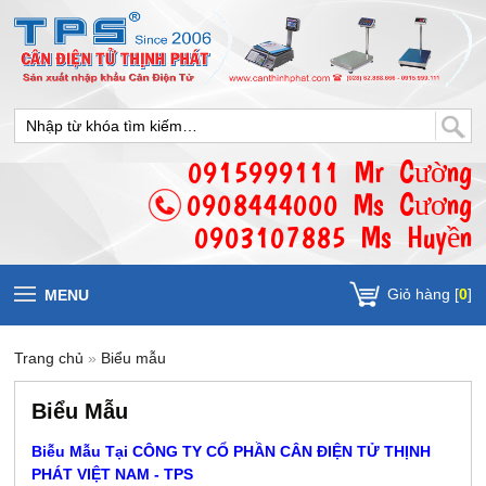
0915999111 Mr Cường
0908444000 Ms Cương
0903107885 Ms Huyền
Giỏ hàng [
0
]
MENU
Trang chủ
»
Biểu mẫu
Biểu Mẫu
Biễu Mẫu Tại CÔNG TY CỔ PHẦN CÂN ĐIỆN TỬ THỊNH
PHÁT VIỆT NAM - TPS