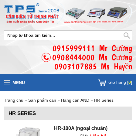
0915999111 Mr Cường
0908444000 Ms Cương
0903107885 Ms Huyền
Giỏ hàng [
0
]
MENU
Trang chủ
»
Sản phẩm cân
»
Hãng cân AND
»
HR Series
HR SERIES
HR-100A (ngoại chuẩn)