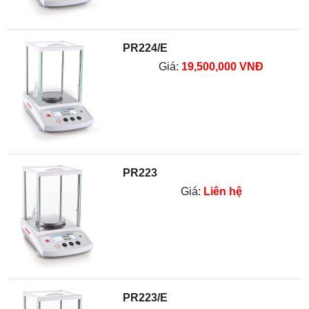
PR224/E
Giá:
19,500,000 VNĐ
PR223
Giá:
Liên hệ
PR223/E