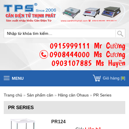
0915999111 Mr Cường
0908444000 Ms Cương
0903107885 Ms Huyền
Giỏ hàng [
0
]
MENU
Trang chủ
»
Sản phẩm cân
»
Hãng cân Ohaus
»
PR Series
PR SERIES
PR124