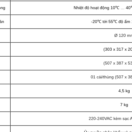
ộng
Nhiệt độ hoạt động 10℃ … 4
uản
-20℃ tới 55℃ độ ẩm
Ø 120 m
(303 x 317 x 
(507 x 387 x 
01 cái/thùng (507 x 
4,5 kg
7 kg
220-240VAC kèm sạc A