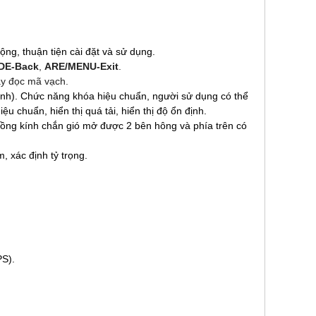
ộng, thuận tiện cài đặt và sử dụng.
DE-Back
,
ARE/MENU-Exit
.
áy đọc mã vạch.
 định). Chức năng khóa hiệu chuẩn, người sử dụng có thể
u chuẩn, hiển thị quá tải, hiển thị độ ổn định.
lồng kính chắn gió mở được 2 bên hông và phía trên có
, xác định tỷ trọng.
PS).