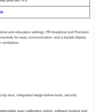
hân phối bởi TPS
SA
strial and education settings, PR Analytical and Precision
ectivity for easy communication, and a backlit display
ur workplace.
g top door, integrated weigh-below-hook, security
-selectable span calibration points, software lockout and