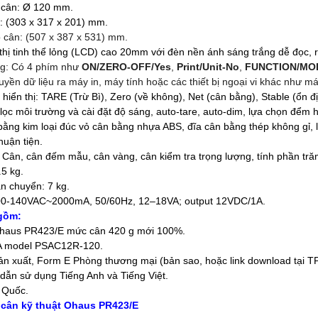
a cân: Ø 120 mm.
n: (303 x 317 x 201) mm.
p cân: (507 x 387 x 531) mm.
thị tinh thể lỏng (LCD) cao 20mm với đèn nền ánh sáng trắng dễ đọc, r
ng: Có 4 phím như
ON/ZERO-OFF/Yes
,
Print/Unit-No
,
FUNCTION/MO
yền dữ liệu ra máy in, máy tính hoặc các thiết bị ngoại vi khác như m
hiển thị: TARE (Trừ Bì), Zero (về không), Net (cân bằng), Stable (ổn
lọc môi trường và cài đặt độ sáng, auto-tare, auto-dim, lựa chọn đểm hiệ
bằng kim loại đúc vỏ cân bằng nhựa ABS, đĩa cân bằng thép không gỉ, 
thuận tiện.
Cân, cân đếm mẫu, cân vàng, cân kiểm tra trọng lượng, tính phần trăm
.5 kg.
n chuyển: 7 kg.
100-140VAC~2000mA, 50/60Hz, 12–18VA; output 12VDC/1A.
gồm:
 Ohaus PR423/E mức cân 420 g mới 100%.
1A model PSAC12R-120.
n xuất, Form E Phòng thương mại (bản sao, hoặc link download tại T
 dẫn sử dụng Tiếng Anh và Tiếng Việt.
g Quốc.
cân kỹ thuật Ohaus PR423/E