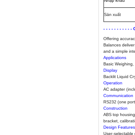
Nhập khẩu
Sản xuất
- - - - - - - - - 
Offering accuracy
Balances deliver
and a simple int
Applications
Basic Weighing,
Display
Backlit Liquid C
Operation
AC adapter (inc
Communication
RS232 (one port
Construction
ABS top housing,
bracket, calibrat
Design Features
User-selectable 