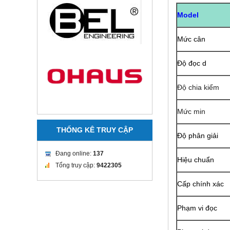
Model
Mức cân
Độ đọc d
Độ chia kiểm
Mức min
THỐNG KÊ TRUY CẬP
Độ phân giải
Đang online:
137
Hiệu chuẩn
Tổng truy cập:
9422305
Cấp chính xác
Phạm vi đọc