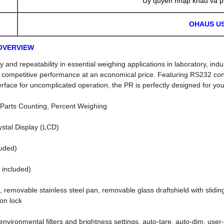
Ủy quyền nhập khẩu và p
OHAUS U
- - OVERVIEW
 and repeatability in essential weighing applications in laboratory, indu
 competitive performance at an economical price. Featuring RS232 conn
erface for uncomplicated operation, the PR is perfectly designed for yo
 Parts Counting, Percent Weighing
rystal Display (LCD)
luded)
 included)
 removable stainless steel pan, removable glass draftshield with slidin
ion lock
environmental filters and brightness settings, auto-tare, auto-dim, user