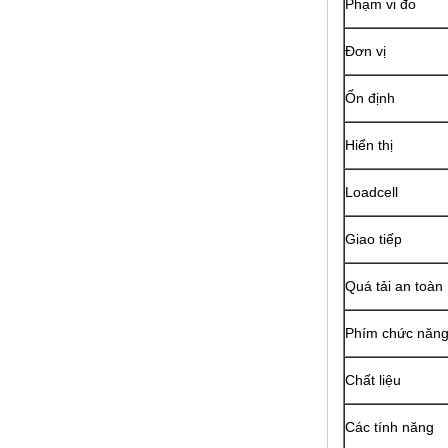
Phạm vi đo
Đơn vị
Ổn định
Hiển thị
Loadcell
Giao tiếp
Quá tải an toàn
Phím chức năn
Chất liệu
Các tính năng