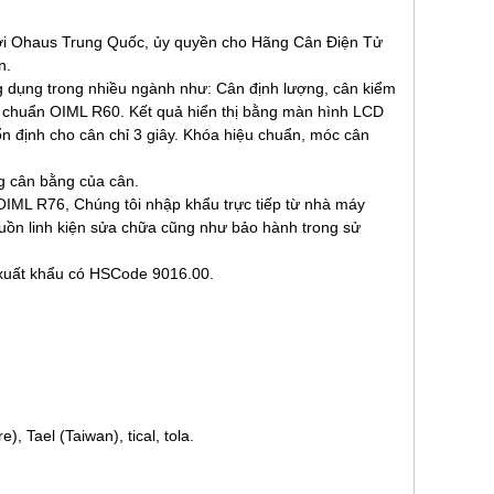
bởi Ohaus Trung Quốc, ủy quyền cho Hãng Cân Điện Tử
n.
g dụng trong nhiều ngành như: Cân định lượng, cân kiểm
u chuẩn OIML R60. Kết quả hiển thị bằng màn hình LCD
ổn định cho cân chỉ 3 giây. Khóa hiệu chuẩn, móc cân
ng cân bằng của cân.
OIML R76, Chúng tôi nhập khẩu trực tiếp từ nhà máy
guồn linh kiện sửa chữa cũng như bảo hành trong sử
 xuất khẩu có HSCode 9016.00.
), Tael (Taiwan), tical, tola.