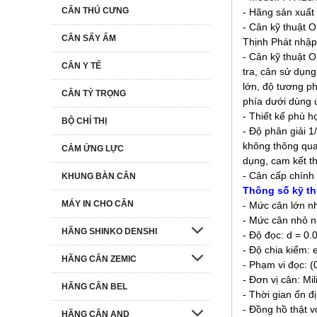
CÂN THÚ CƯNG
- Hãng sản xuấ
- Cân kỹ thuật 
CÂN SẤY ẨM
Thịnh Phát nhập
- Cân kỹ thuật 
CÂN Y TẾ
tra, cân sử dụn
lớn, độ tương ph
CÂN TỶ TRỌNG
phía dưới dùng ứ
- Thiết kế phù h
BỘ CHỈ THỊ
- Độ phân giải 
không thông qua
CẢM ỨNG LỰC
dụng, cam kết t
- Cân cấp chính
KHUNG BÀN CÂN
Thông số kỹ th
MÁY IN CHO CÂN
- Mức cân lớn n
- Mức cân nhỏ n
HÃNG SHINKO DENSHI
- Độ đọc: d = 0.
- Độ chia kiểm: 
HÃNG CÂN ZEMIC
- Phạm vi đọc: (
- Đơn vị cân: Mil
HÃNG CÂN BEL
- Thời gian ổn đị
- Đồng hồ thật
HÃNG CÂN AND