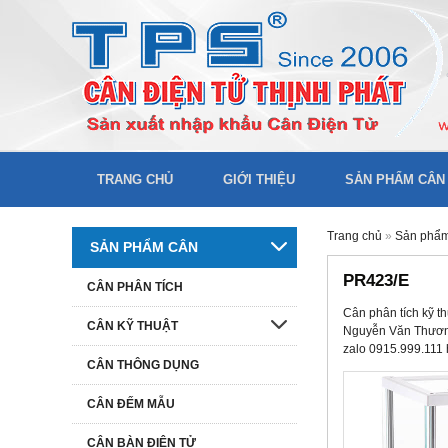
TRANG CHỦ
GIỚI THIỆU
SẢN PHẨM CÂN
Trang chủ
»
Sản phẩ
SẢN PHẨM CÂN
PR423/E
CÂN PHÂN TÍCH
Cân phân tích kỹ 
CÂN KỸ THUẬT
Nguyễn Văn Thương,
zalo 0915.999.111
CÂN THÔNG DỤNG
CÂN ĐẾM MẪU
CÂN BÀN ĐIỆN TỬ