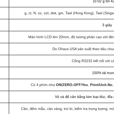
(0.02 g tới 4
g, ct, N, oz, ozt, dwt, gm, Tael (Hong Kong), Tael (Singa
3 giây
Màn hình LCD lớn 20mm, độ tương phản cao với đèn
Do Ohaus USA sản xuất theo tiêu chu
Cổng RS232 kết nối với các
150% tải trọn
g
Có 4 phím như
ON/ZERO-OFF/Yes
,
Print/Unit-No
Vỏ và đế cân bằng kim loại đúc, đĩa
Cân, đếm mẫu, cân vàng, trừ bì, kiểm tra trọng lượng, m