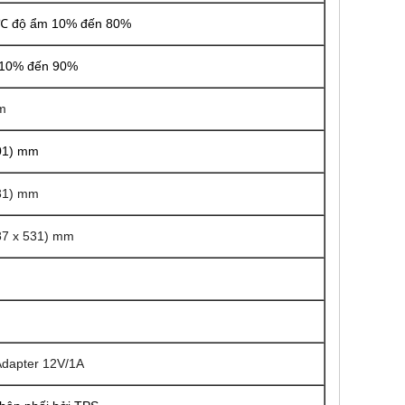
0℃ độ ẩm 10% đến 80%
 10% đến 90%
m
201) mm
531) mm
387 x 531) mm
dapter 12V/1A