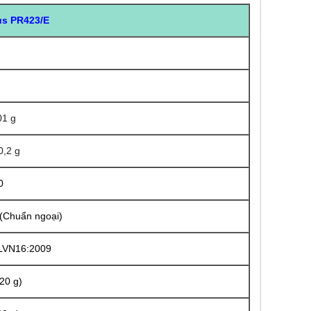
us PR423/E
01 g
0,2 g
0
 (Chuẩn ngoại)
ĐLVN16:2009
420 g)