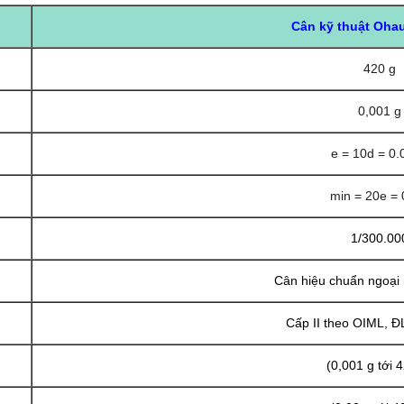
Cân kỹ thuật Oha
420 g
0,001 g
e = 10d = 0.
min = 20e = 
1/300.00
Cân hiệu chuẩn ngoại
Cấp II theo OIML, 
(0,001 g tới 