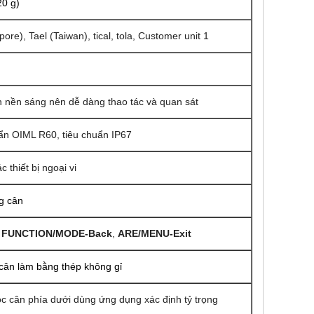
20 g)
pore), Tael (Taiwan), tical, tola, Customer unit 1
 nền sáng nên dễ dàng thao tác và quan sát
ẩn OIML R60, tiêu chuẩn IP67
 thiết bị ngoại vi
g cân
,
FUNCTION/MODE-Back
,
ARE/MENU-Exit
 cân làm bằng thép không gỉ
óc cân phía dưới dùng ứng dụng xác định tỷ trọng