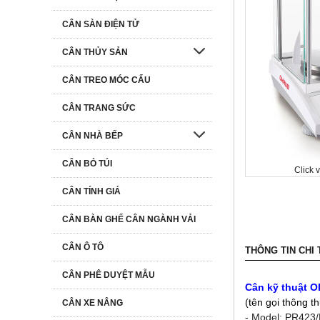
CÂN SÀN ĐIỆN TỬ
CÂN THỦY SẢN
CÂN TREO MÓC CẨU
CÂN TRANG SỨC
CÂN NHÀ BẾP
CÂN BỎ TÚI
Click 
CÂN TÍNH GIÁ
CÂN BÀN GHẾ CÂN NGÀNH VẢI
CÂN Ô TÔ
THÔNG TIN CHI 
CÂN PHÊ DUYỆT MẪU
Cân kỹ thuật 
(tên gọi thông t
CÂN XE NÂNG
- Model: PR423/