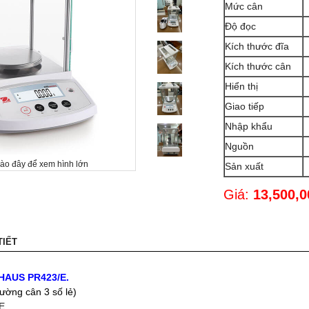
Mức cân
Độ đọc
Kích thước đĩa
Kích thước cân
Hiển thị
Giao tiếp
Nhập khẩu
Nguồn
vào đây để xem hình lớn
Sản xuất
Giá:
13,500,
TIẾT
OHAUS PR423/E.
hường cân 3 số lẻ)
E