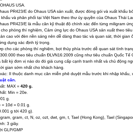
t OHAUS USA.
Ohaus PR423/E do Ohaus USA sản xuất, được đóng gói và xuất khẩu 
 khẩu và phân phối tại Việt Nam theo thư ủy quyền của Ohaus Thái La
Ohaus PR423/E là mẫu cân kỹ thuật độ chính xác đến từng miligram ứn
g cho phòng thí nghiệm, Cảm ứng lực do Ohaus USA sản xuất theo tiê
ản cao với đèn nền sáng nên dễ dàng thao tác và quan sát, thời gian 
ng dụng xác định tỷ trọng.
ợp cho các phòng thí nghiệm, bọt thủy phía trước dễ quan sát tình trạ
1/300.000 theo tiêu chuẩn ĐLVN16:2009 cũng như tiêu chuẩn Quốc Tế 
 bất kỳ đơn vị nào do đó giá cung cấp cạnh tranh nhất và chủ động n
hời gian sớm nhất cho khách hàng.
 xác: II thuộc danh mục cân miễn phê duyệt mẫu trước khi nhập khẩu,
uật cân.
hất: MAX =
420 g.
hất: Min = 20e.
001 g.
e = 10d = 0.01 g.
0.001 g tới 420 g).
igram, gram, ct, N, oz, ozt, dwt, gm, t, Tael (Hong Kong), Tael (Singapore
nh: 3 giây.
 với GLP/GMP