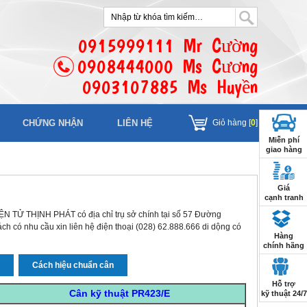
0915999111 Mr Cường
0908444000 Ms Cương
0903107885 Ms Huyền
CHỨNG NHẬN
LIÊN HỆ
Giỏ hàng [
0
]
Miễn phí
giao hàng
Giá
cạnh tranh
 TỬ THỊNH PHÁT có địa chỉ trụ sở chính tại số 57 Đường
 có nhu cầu xin liên hệ điện thoại (028) 62.888.666 di dộng có
Hàng
chính hãng
n
Cách hiệu chuẩn cân
Hỗ trợ
Cân kỹ thuật PR423/E
kỹ thuật 24/7