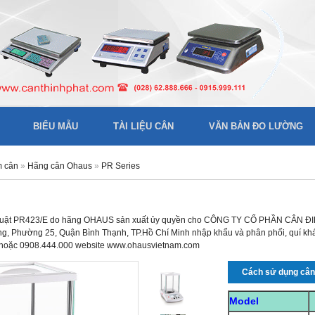
BIỂU MẪU
TÀI LIỆU CÂN
VĂN BẢN ĐO LƯỜNG
m cân
»
Hãng cân Ohaus
»
PR Series
thuật PR423/E do hãng OHAUS sản xuất ủy quyền cho CÔNG TY CỔ PHẦN CÂN ĐIỆN
 Phường 25, Quận Bình Thạnh, TP.Hồ Chí Minh nhập khẩu và phân phối, quí khách
 hoặc 0908.444.000 website www.ohausvietnam.com
Cách sử dụng câ
Model