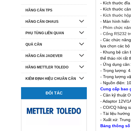
- Kích thước đĩ
- Kích thước câ
HÃNG CÂN TPS
- Kích thước hộ
- Màn hình hiển 
HÃNG CÂN OHAUS
- Phím chức nă
PHỤ TÙNG LIÊN QUAN
- Cổng RS232 tru
- Các chức năng 
QUẢ CÂN
lựa chọn các bộ 
- Khung bệ cân 
HÃNG CÂN JADEVER
thể tháo rời rất 
- Ứng dụng cân: 
HÃNG METTLER TOLEDO
- Trọng lượng: 4
- Trọng lượng vậ
KIỂM ĐỊNH HIỆU CHUẨN CÂN
- Nguồn điện: 
Cung cấp bao 
ĐỐI TÁC
- Cân kỹ thuật
- Adaptor 12V/
- CO/CQ hãng sả
- Tài liệu hướng
- Xuất xứ: Trun
Bảng t
hông số 