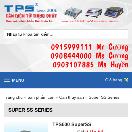
0915999111 Mr Cường
0908444000 Ms Cương
0903107885 Ms Huyền
Giỏ hàng [
0
]
MENU
Trang chủ
»
Sản phẩm cân
»
Cân thủy sản
»
Super SS Series
SUPER SS SERIES
TPS600-SuperSS