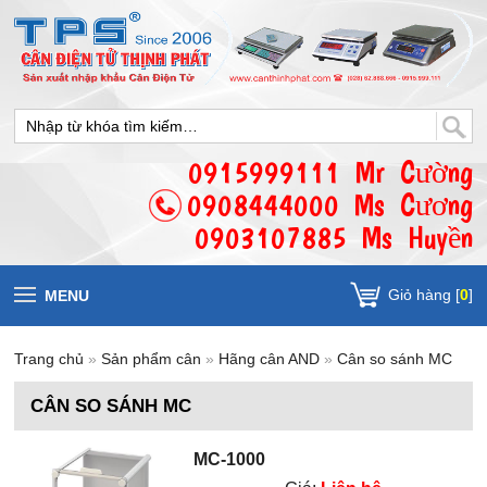
0915999111 Mr Cường
0908444000 Ms Cương
0903107885 Ms Huyền
Giỏ hàng [
0
]
MENU
Trang chủ
»
Sản phẩm cân
»
Hãng cân AND
»
Cân so sánh MC
CÂN SO SÁNH MC
MC-1000