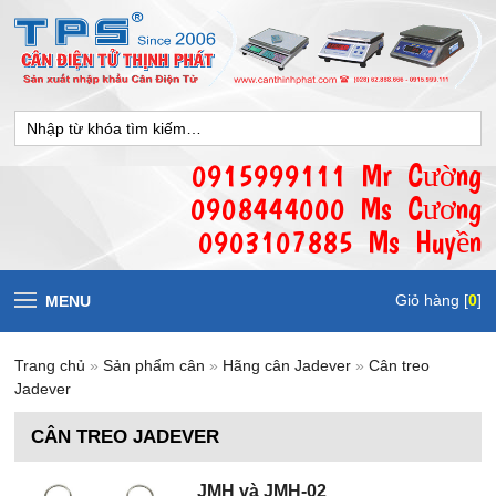
0915999111 Mr Cường
0908444000 Ms Cương
0903107885 Ms Huyền
Giỏ hàng [
0
]
MENU
Trang chủ
»
Sản phẩm cân
»
Hãng cân Jadever
»
Cân treo
Jadever
CÂN TREO JADEVER
JMH và JMH-02