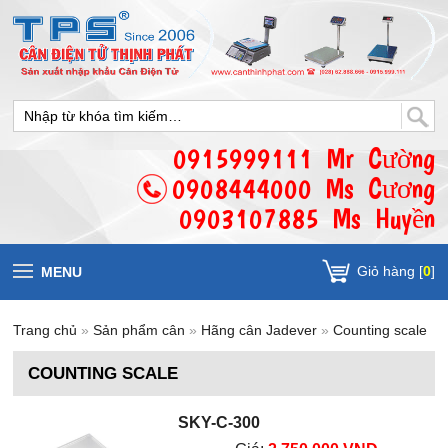
0915999111 Mr Cường
0908444000 Ms Cương
0903107885 Ms Huyền
Giỏ hàng [
0
]
MENU
Trang chủ
»
Sản phẩm cân
»
Hãng cân Jadever
»
Counting scale
COUNTING SCALE
SKY-C-300