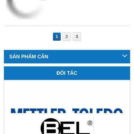
1
2
3
SẢN PHẨM CÂN
ĐỐI TÁC