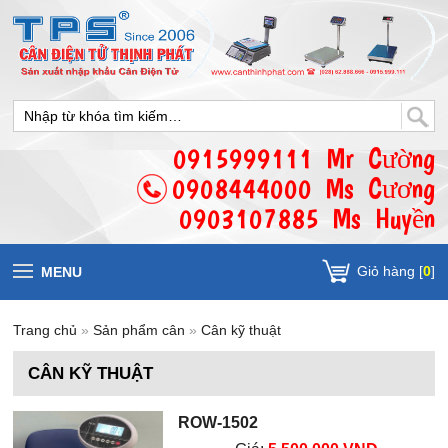
0915999111 Mr Cường
0908444000 Ms Cương
0903107885 Ms Huyền
Giỏ hàng [
0
]
MENU
Trang chủ
»
Sản phẩm cân
»
Cân kỹ thuật
CÂN KỸ THUẬT
ROW-1502