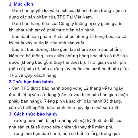
1. Mục đích.
- Đảm bảo quyền lợi và lợi ích của khách hàng trong việc sử
dụng các sản phẩm của TPS Tại Việt Nam.
- Đảm bảo hàng hóa của Công ty không bị suy giảm giá trị
khi phát sinh sự cố phải thực hiện bảo hành.
- Bảo hành sản phẩm: Khắc phục những lỗi hỏng hóc, sự cố
kỹ thuật xảy ra do lỗi của nhà sản xuất.
- Bảo trì, bảo dưỡng: Bao gồm lau chùi vệ sinh sản phẩm,
kiểm tra hệ thống, sửa chữa những hỏng hóc nhỏ có thể sửa
được (không bao gồm thay thế thiết bị). Thời gian và chi phí
(nếu có) bảo trì, bảo dưỡng tùy thuộc vào sự thỏa thuận giữa
TPS và Quý khách hàng.
2.Thời hạn bảo hành
.
- Cân TPS được bảo hành trong vòng 12 tháng kể từ ngày
đưa thiết bị vào sử dụng (căn cứ vào biên bản bàn giao hoặc
phiếu bán hàng). Riêng pin và sạc chỉ bảo hành 03 tháng,
cân và thiết bị điện bảo hành theo quy định nhà sản xuất.
3. Cách thức bảo hành
- Trường hợp thiết bị bị hư hỏng về mặt kỹ thuật do lỗi của
nhà sản xuất sẽ được sửa chữa và thay thế miễn phí.
- Trong thời hạn bảo hành, nếu có bất cứ lỗi gì trong quá