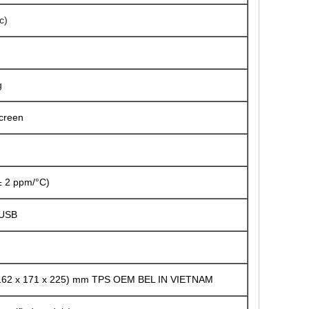
c)
g
creen
g
± 2 ppm/°C)
 USB
s (162 x 171 x 225) mm TPS OEM BEL IN VIETNAM