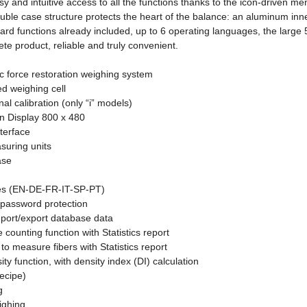
y and intuitive access to all the functions thanks to the icon-driven m
 double case structure protects the heart of the balance: an aluminum in
d functions already included, up to 6 operating languages, the large 5’
ete product, reliable and truly convenient.
c force restoration weighing system
ed weighing cell
nal calibration (only “i” models)
en Display 800 x 480
nterface
suring units
ase
es (EN-DE-FR-IT-SP-PT)
h password protection
mport/export database data
counting function with Statistics report
n to measure fibers with Statistics report
y function, with density index (DI) calculation
ecipe)
g
ighing