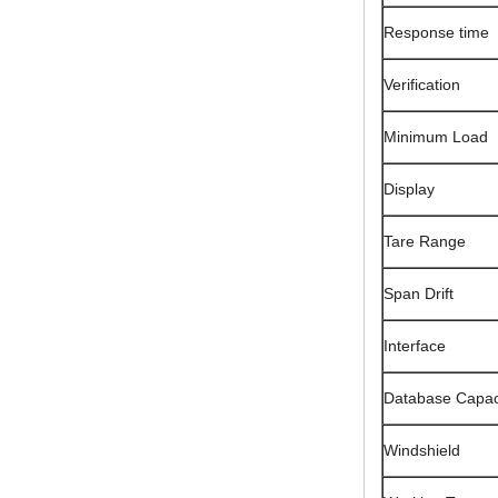
Response time
Verification
Minimum Load
Display
Tare Range
Span Drift
Interface
Database Capac
Windshield