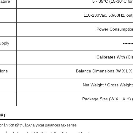
ature
5 - 35°C (15-30°C for
110-230Vac. 50/60Hz, ou
Power Consumption
upply
------
Calibrates With (Cl
ions
Balance Dimensions (W X L X 
Net Weight / Gross Weigh
Package Size (W X L X H) 
UẬT
phân tích kỹ thuật Analytical Balances M5 series