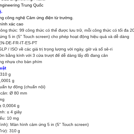
Engineering Trung Quốc
ị.
ụng công nghệ Cảm ứng điện từ trường.
hính xác cao
công thức: 99 công thức có thể được lưu trữ, mỗi công thức có tối đa 
ứng 5 in (5" Touch screen) cho phép hoạt động hiệu quả và dễ dàng
 EN-DE-FR-IT-ES-PT
LP / ISO về các giá trị trọng lượng với ngày, giờ và số sê-ri
lớn bằng kính với 3 cửa trượt để dễ dàng lấy đồ đang cân
ằng nhựa cho bàn phím
uật
 310 g
0,0001 g
huẩn tự động (chuẩn nội)
a cân: Ø 80 mm
 mg
 ± 0,0004 g
nh: ≤ 4 giây
hiểu: 10 mg
hình): Màn hình cảm ứng 5 in (5" Touch screen)
Trừ): 310 g