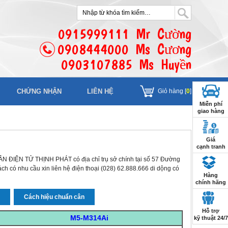
0915999111 Mr Cường
0908444000 Ms Cương
0903107885 Ms Huyền
CHỨNG NHẬN
LIÊN HỆ
Giỏ hàng [
0
]
Miễn phí
giao hàng
Giá
cạnh tranh
N ĐIỆN TỬ THỊNH PHÁT có địa chỉ trụ sở chính tại số 57 Đường
 có nhu cầu xin liên hệ điện thoại (028) 62.888.666 di dộng có
Hàng
chính hãng
n
Cách hiệu chuẩn cân
Hỗ trợ
M5-M314Ai
kỹ thuật 24/7