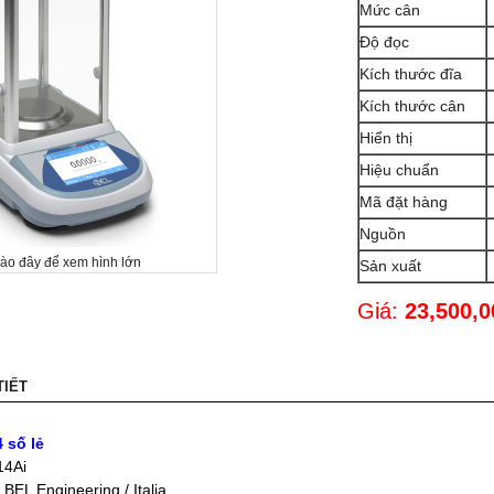
Mức cân
Độ đọc
Kích thước đĩa
Kích thước cân
Hiển thị
Hiệu chuẩn
Mã đặt hàng
Nguồn
vào đây để xem hình lớn
Sản xuất
Giá:
23,500,
TIẾT
 số lẻ
14Ai
 BEL Engineering / Italia