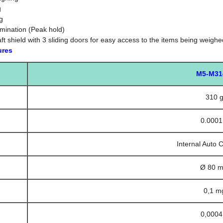
g
g
mination (Peak hold)
aft shield with 3 sliding doors for easy access to the items being weighe
ures
M5-M31
310 
0.0001
Internal Auto C
Ø 80 
0,1 m
0,0004