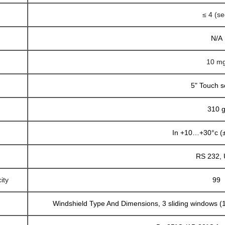
≤ 4 (se
N/A
10 m
5" Touch s
310 
In +10…+30°c (
RS 232,
ity
99
Windshield Type And Dimensions, 3 sliding window