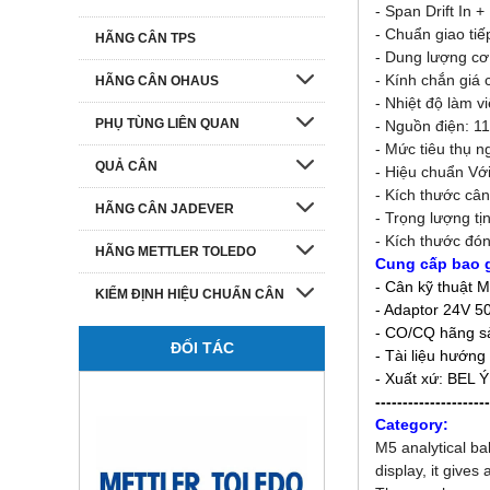
-
Span Drift In +
- Chuẩn giao ti
HÃNG CÂN TPS
- Dung lượng cơ 
- Kính chắn giá 
HÃNG CÂN OHAUS
- Nhiệt độ làm v
PHỤ TÙNG LIÊN QUAN
- Nguồn điện: 1
- Mức tiêu thụ n
QUẢ CÂN
- Hiệu chuẩn Với
- Kích thước câ
HÃNG CÂN JADEVER
- Trọng lượng tị
- Kích thước đó
HÃNG METTLER TOLEDO
Cung cấp bao 
- Cân kỹ thuật
KIỂM ĐỊNH HIỆU CHUẨN CÂN
- Adaptor 24V 
- CO/CQ hãng sả
ĐỐI TÁC
- Tài liệu hướng
- Xuất xứ: BEL 
---------------------
Category:
M5 analytical ba
display, it gives