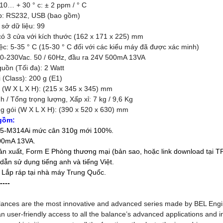
 10… + 30 ° c: ± 2 ppm / ° C
ếp: RS232, USB (bao gồm)
sở dữ liệu: 99
có 3 cửa với kích thước (162 x 171 x 225) mm
iệc: 5-35 ° C (15-30 ° C đối với các kiểu máy đã được xác minh)
10-230Vac. 50 / 60Hz, đầu ra 24V 500mA 13VA
guồn (Tối đa): 2 Watt
 (Class): 200 g (E1)
n (W X L X H): (215 x 345 x 345) mm
nh / Tổng trọng lượng, Xấp xỉ: 7 kg / 9,6 Kg
ng gói (W X L X H): (390 x 520 x 630) mm
gồm:
 M5-M314Ai mức cân 310g mới 100%.
500mA 13VA.
n xuất, Form E Phòng thương mại (bản sao, hoặc link download tại T
 dẫn sử dụng tiếng anh và tiếng Việt.
Ý Lắp ráp tại nhà máy Trung Quốc.
----
lances are the most innovative and advanced series made by BEL Engine
 an user-friendly access to all the balance’s advanced applications and 