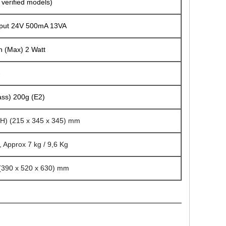
 verified models)
tput 24V 500mA 13VA
 (Max) 2 Watt
-
ass) 200g (E2)
H) (
215 x 345 x 345
) mm
t, Approx
7 kg / 9,6 Kg
(
390 x 520 x 630
) mm