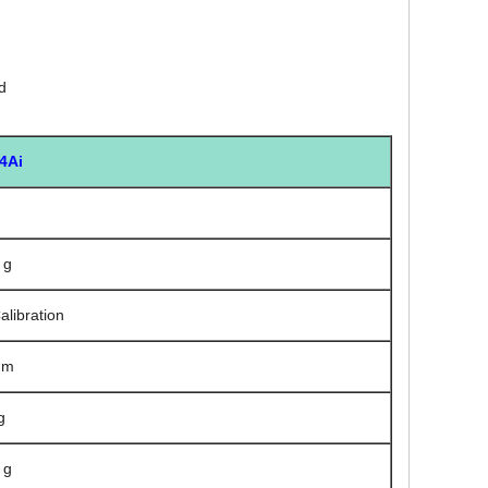
d
4Ai
g
 g
alibration
mm
g
 g