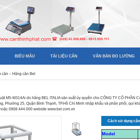
BIỂU MẪU
TÀI LIỆU CÂN
VĂN BẢN ĐO LƯỜNG
m cân
»
Hãng cân Bel
thuật M5-M314Ai do hãng BEL ITALIA sản xuất ủy quyền cho CÔNG TY CỔ PHẦN CÂ
 Phường 25, Quận Bình Thạnh, TP.Hồ Chí Minh nhập khẩu và phân phối, quí khách
 hoặc 0908.444.000 website www.bel.com.vn
Cách sử dụng câ
Model