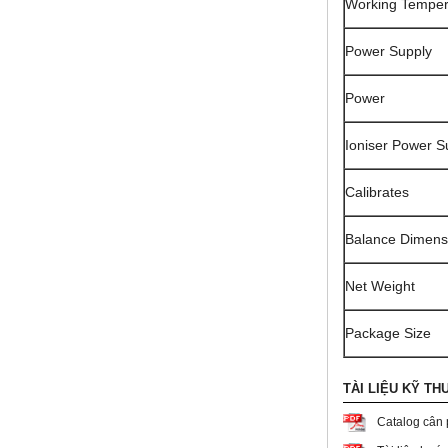
Working Temper
Power Supply
Power
Ioniser Power S
Calibrates
Balance Dimens
Net Weight
Package Size
TÀI LIỆU KỸ TH
Catalog cân 