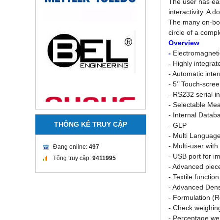
The user has eas
interactivity. A
The many on-boar
circle of a compl
Overview
-
Electromagneti
- Highly integrat
- Automatic inter
- 5’’ Touch-scre
- RS232 serial i
- Selectable Mea
- Internal Datab
THỐNG KÊ TRUY CẬP
- GLP
- Multi Languag
- Multi-user wit
Đang online:
497
- USB port for i
Tổng truy cập:
9411995
- Advanced piece 
- Textile functio
- Advanced Densit
- Formulation (R
- Check weighin
- Percentage we