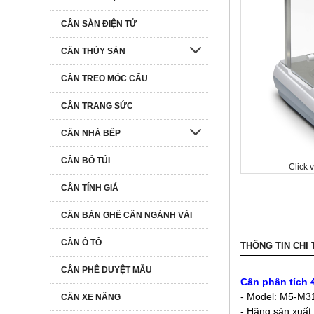
CÂN SÀN ĐIỆN TỬ
CÂN THỦY SẢN
CÂN TREO MÓC CẨU
CÂN TRANG SỨC
CÂN NHÀ BẾP
CÂN BỎ TÚI
Click 
CÂN TÍNH GIÁ
CÂN BÀN GHẾ CÂN NGÀNH VẢI
CÂN Ô TÔ
THÔNG TIN CHI 
CÂN PHÊ DUYỆT MẪU
Cân phân tích 4
- Model: M5-M3
CÂN XE NÂNG
- Hãng sản xuất: