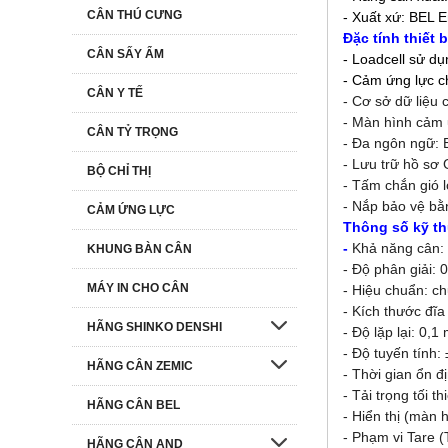
CÂN THÚ CƯNG
- Xuất xứ: BEL 
Đặc tính thiết b
CÂN SẤY ẨM
- Loadcell sử d
- Cảm ứng lực c
CÂN Y TẾ
-
Cơ sở dữ liệu 
- Màn hình cảm 
CÂN TỶ TRỌNG
- Đa ngôn ngữ:
- Lưu trữ hồ sơ G
BỘ CHỈ THỊ
- Tấm chắn gió 
- Nắp bảo vệ b
CẢM ỨNG LỰC
Thông số kỹ th
-
Khả năng cân:
KHUNG BÀN CÂN
- Độ phân giải: 
MÁY IN CHO CÂN
- Hiệu chuẩn: c
- Kích thước đĩ
HÃNG SHINKO DENSHI
- Độ lặp lại: 0,1
- Độ tuyến tính:
HÃNG CÂN ZEMIC
- Thời gian ổn đị
- Tải trọng tối t
HÃNG CÂN BEL
- Hiển thị (màn 
- Phạm vi Tare (
HÃNG CÂN AND