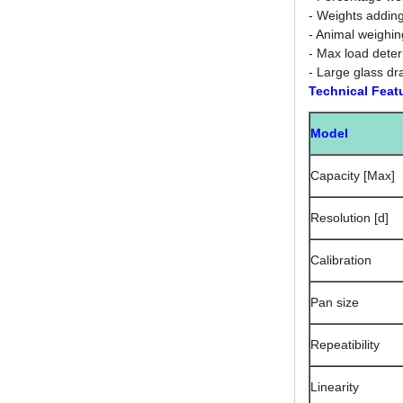
- Weights addin
- Animal weighin
- Max load deter
- Large glass dr
Technical Feat
Model
Capacity [Max]
Resolution [d]
Calibration
Pan size
Repeatibility
Linearity