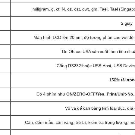
miligram, g, ct, N, oz, ozt, dwt, gm, Tael, Tael (Singapo
2 giây
Màn hình LCD lớn 20mm, độ tương phản cao với đèn
Do Ohaus USA sản xuất theo tiêu chu
Cổng RS232 hoặc USB Host, USB Device, k
150% tải trọn
g
Có 4 phím như
ON/ZERO-OFF/Yes
,
Print/Unit-No
Vỏ và đế cân bằng kim loại đúc, đĩa
Cân, đếm mẫu, cân vàng, trừ bì, kiểm tra trọng lượng, m