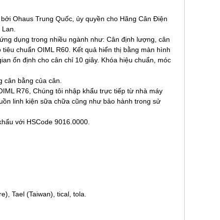
u bởi Ohaus Trung Quốc, ủy quyền cho Hãng Cân Điện
 Lan.
 ứng dụng trong nhiều ngành như: Cân định lượng, cân
 tiêu chuẩn OIML R60. Kết quả hiển thị bằng màn hình
ian ổn định cho cân chỉ 10 giây. Khóa hiệu chuẩn, móc
ng cân bằng của cân.
OIML R76, Chúng tôi nhập khẩu trực tiếp từ nhà máy
guồn linh kiện sữa chữa cũng như bảo hành trong sử
t khẩu với HSCode 9016.0000.
), Tael (Taiwan), tical, tola.