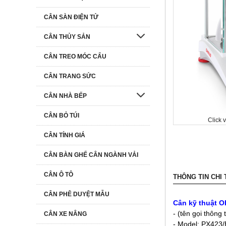
CÂN SÀN ĐIỆN TỬ
CÂN THỦY SẢN
CÂN TREO MÓC CẨU
CÂN TRANG SỨC
CÂN NHÀ BẾP
CÂN BỎ TÚI
Click 
CÂN TÍNH GIÁ
CÂN BÀN GHẾ CÂN NGÀNH VẢI
CÂN Ô TÔ
THÔNG TIN CHI 
CÂN PHÊ DUYỆT MẪU
Cân kỹ thuật 
- (tên gọi thông
CÂN XE NÂNG
- Model: PX423/