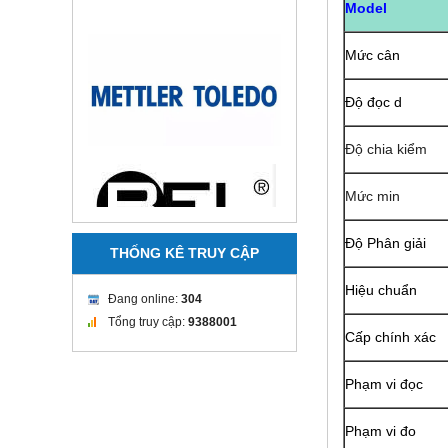
Model
Mức cân
Độ đọc d
Độ chia kiểm
Mức min
Độ Phân giải
THỐNG KÊ TRUY CẬP
Hiệu chuẩn
Đang online:
304
Tổng truy cập:
9388001
Cấp chính xác
Phạm vi đọc
Phạm vi đo