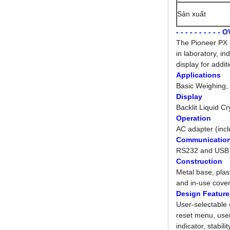
Sản xuất
- - - - - - - - -
The Pioneer PX c
in laboratory, in
display for addi
Applications
Basic Weighing,
Display
Backlit Liquid Cr
Operation
AC adapter (inc
Communicatio
RS232 and USB d
Construction
Metal base, plas
and in-use cove
Design Feature
User-selectable 
reset menu, user
indicator, stabil