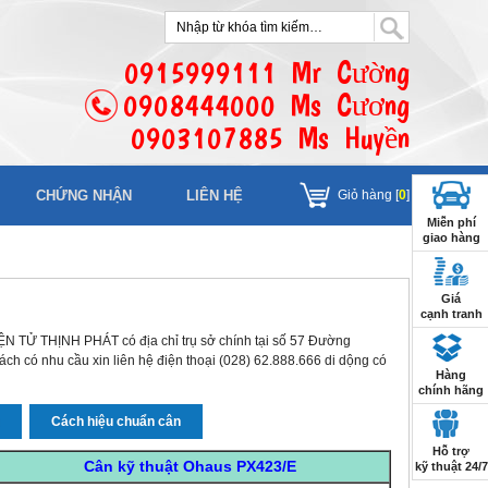
0915999111 Mr Cường
0908444000 Ms Cương
0903107885 Ms Huyền
CHỨNG NHẬN
LIÊN HỆ
Giỏ hàng [
0
]
Miễn phí
giao hàng
Giá
cạnh tranh
 TỬ THỊNH PHÁT có địa chỉ trụ sở chính tại số 57 Đường
 có nhu cầu xin liên hệ điện thoại (028) 62.888.666 di dộng có
Hàng
chính hãng
n
Cách hiệu chuẩn cân
Hỗ trợ
Cân kỹ thuật Ohaus PX423/E
kỹ thuật 24/7