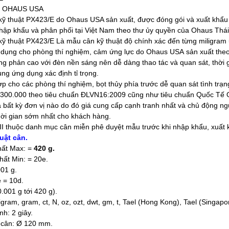
t: OHAUS USA
 kỹ thuật PX423/E do Ohaus USA sản xuất, được đóng gói và xuất khẩ
hập khẩu và phân phối tại Việt Nam theo thư ủy quyền của Ohaus Thái
 kỹ thuật PX423/E
Là mẫu cân kỹ thuật độ chính xác đến từng miligram
ử dụng cho phòng thí nghiệm, cảm ứng lực do Ohaus USA sản xuất theo
ng phản cao với đèn nền sáng nên dễ dàng thao tác và quan sát, thời g
ng ứng dụng xác định tỉ trọng.
ợp cho các phòng thí nghiệm, bọt thủy phía trước dễ quan sát tình trạ
1/300.000 theo tiêu chuẩn ĐLVN16:2009 cũng như tiêu chuẩn Quốc Tế 
 bất kỳ đơn vị nào do đó giá cung cấp cạnh tranh nhất và chủ động n
hời gian sớm nhất cho khách hàng.
 II thuộc danh mục cân miễn phê duyệt mẫu trước khi nhập khẩu, xuấ
uật cân.
hất Max: =
420 g.
hất Min: = 20e.
001 g.
e = 10d.
0.001 g tới 420 g).
igram, gram, ct, N, oz, ozt, dwt, gm, t, Tael (Hong Kong), Tael (Singapore
nh: 2 giây.
a cân: Ø 120 mm.