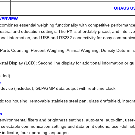
OHAUS U
 - OVERVIEW
ombines essential weighing functionality with competitive performance, 
dustrial and education settings. The PX is affordably priced, and intuitiv
tional information, and USB and RS232 connectivity for easy communica
 Parts Counting, Percent Weighing, Animal Weighing, Density Determin
ystal Display (LCD); Second line display for additional information or g
luded)
n
evice (included); GLP/GMP data output with real-time clock
tic top housing, removable stainless steel pan, glass draftshield, integr
r
s
environmental filters and brightness settings, auto-tare, auto-dim, user
selectable communication settings and data print options, user-definab
ity indicator, four operating languages