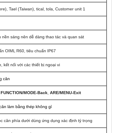
re), Tael (Taiwan), tical, tola, Customer unit 1
 nền sáng nên dễ dàng thao tác và quan sát
ẩn OIML R60, tiêu chuẩn IP67
ết nối với các thiết bị ngoại vi
g cân
,
FUNCTION/MODE-Back
,
ARE/MENU-Exit
 cân làm bằng thép không gỉ
óc cân phía dưới dùng ứng dụng xác định tỷ trọng