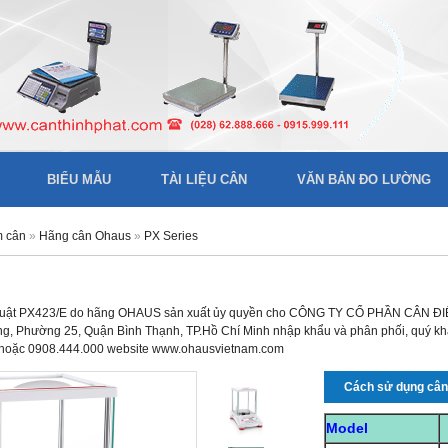
BIỂU MẪU
TÀI LIỆU CÂN
VĂN BẢN ĐO LƯỜNG
m cân
»
Hãng cân Ohaus
»
PX Series
thuật PX423/E do hãng OHAUS sản xuất ủy quyền cho CÔNG TY CỔ PHẦN CÂN ĐIỆN
 Phường 25, Quận Bình Thạnh, TP.Hồ Chí Minh nhập khẩu và phân phối, quý khách
 hoặc 0908.444.000 website www.ohausvietnam.com
Cách sử dụng câ
Model