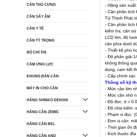
CÂN THÚ CƯNG
-
Hãng sản xuấ
- Cân phân tích
CÂN SẤY ẨM
Tử Thịnh Phát n
-
Cân phân tích
CÂN Y TẾ
kiểm tra, cân s
LCD lớn, độ tươ
CÂN TỶ TRỌNG
cân phía dưới dù
- Thiết kế phù h
BỘ CHỈ THỊ
- Độ phân giải 
không thông qua
CẢM ỨNG LỰC
dụng, cam kết t
- Cấp chính xác
KHUNG BÀN CÂN
Thông số kỹ th
MÁY IN CHO CÂN
- Mức cân lớn n
- Mức cân nhỏ n
HÃNG SHINKO DENSHI
- Độ đọc: d = 0.
- Độ chia kiểm: 
HÃNG CÂN ZEMIC
- Phạm vi đọc: (
- Đơn vị cân: mil
HÃNG CÂN BEL
- Thời gian ổn đị
- Kích thước đĩ
HÃNG CÂN AND