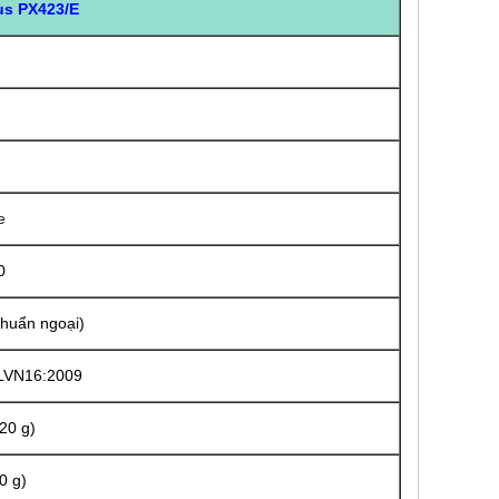
us PX423/E
e
0
Chuẩn ngoại)
ĐLVN16:2009
420 g)
0 g)