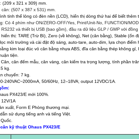
n: (209 x 321 x 309) mm.
p cân: (507 x 387 x 531) mm.
hình tinh thể lỏng có đèn nền (LCD), hiển thị dòng thứ hai để biết thê
ng: Có 4 phím như ON/ZERO-OFF/Yes, Print/Unit-No, FUNCTION/MOD
: RS232 và thiết bị USB (bao gồm), đầu ra dữ liệu GLP / GMP với đồng 
hiển thị: TARE (Trừ Bì), Zero (về không), Net (cân bằng), Stable (ổn
lọc môi trường và cài đặt độ sáng, auto-tare, auto-dim, lựa chọn điểm hi
bằng kim loại đúc vỏ cân bằng nhựa ABS, đĩa cân bằng thép không gỉ, 
thuận tiện.
Cân, cân đếm mẫu, cân vàng, cân kiểm tra trọng lượng, tính phần trăm
.5 kg.
n chuyển: 7 kg.
100-240VAC~2000mA, 50/60Hz, 12–18VA; output 12VDC/1A.
gồm:
ohaus PX423/E mới 100%.
r 12V/1A
ản xuất, Form E Phòng thương mại.
 dẫn sử dụng tiếng anh và tiếng Việt.
g Quốc.
cân kỹ thuật Ohaus PX423/E