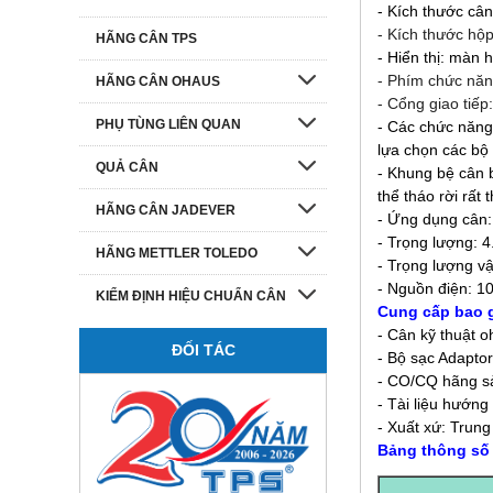
- Kích thước câ
- Kích thước hộ
HÃNG CÂN TPS
- Hiển thị: màn 
- Phím chức nă
HÃNG CÂN OHAUS
- Cổng giao tiếp
PHỤ TÙNG LIÊN QUAN
- Các chức năng 
lựa chọn các bộ 
QUẢ CÂN
- Khung bệ cân 
thể tháo rời rất 
HÃNG CÂN JADEVER
- Ứng dụng cân: 
- Trọng lượng: 4
HÃNG METTLER TOLEDO
- Trọng lượng vậ
- Nguồn điện: 
KIỂM ĐỊNH HIỆU CHUẨN CÂN
Cung cấp bao 
- Cân kỹ thuật 
ĐỐI TÁC
- Bộ sạc Adapto
- CO/CQ hãng s
- Tài liệu hướng
- Xuất xứ: Trun
Bảng t
hông số 