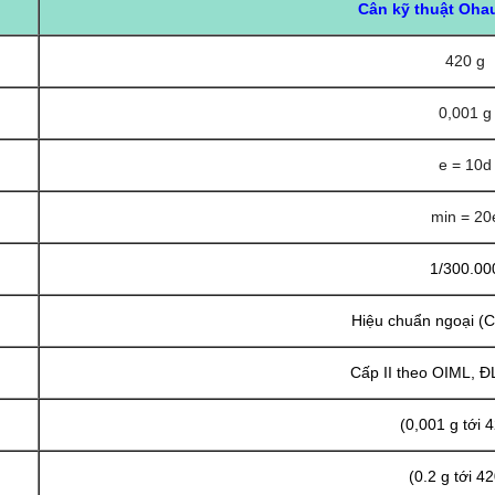
Cân kỹ thuật Oha
420 g
0,001 g
e = 10d
min = 20
1/300.00
Hiệu chuẩn ngoại (
Cấp II theo OIML, 
(0,001 g tới 
(0.2 g tới 42