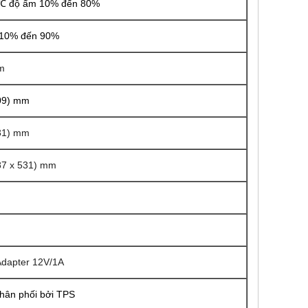
0℃ độ ẩm 10% đến 80%
 10% đến 90%
m
309) mm
531) mm
387 x 531) mm
dapter 12V/1A
hân phối bởi TPS