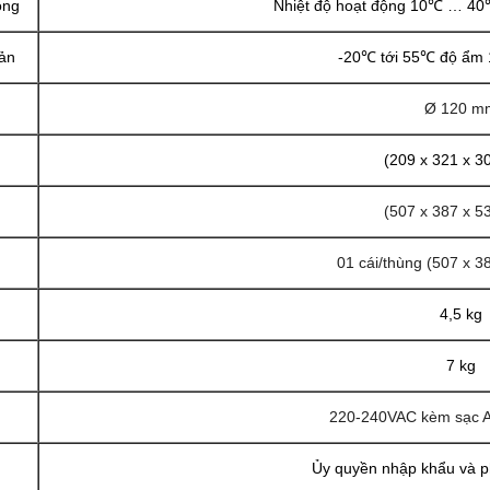
ộng
Nhiệt độ hoạt động 10℃ … 4
uản
-20℃ tới 55℃ độ ẩm
Ø 120 m
(209 x 321 x 
(507 x 387 x 
01 cái/thùng (507 x 
4,5 kg
7 kg
220-240VAC kèm sạc A
Ủy quyền nhập khẩu và p