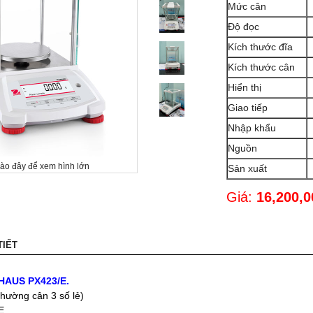
Mức cân
Độ đọc
Kích thước đĩa
Kích thước cân
Hiển thị
Giao tiếp
Nhập khẩu
Nguồn
vào đây để xem hình lớn
Sản xuất
Giá:
16,200,
TIẾT
OHAUS PX423/E.
 thường cân 3 số lẻ)
E