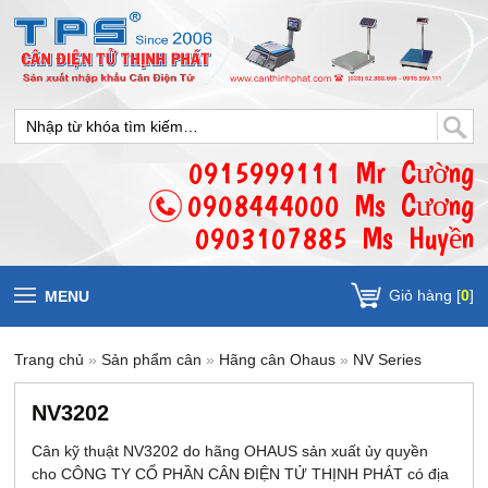
0915999111 Mr Cường
0908444000 Ms Cương
0903107885 Ms Huyền
Giỏ hàng [
0
]
MENU
Trang chủ
»
Sản phẩm cân
»
Hãng cân Ohaus
»
NV Series
NV3202
Cân kỹ thuật NV3202 do hãng OHAUS sản xuất ủy quyền
cho CÔNG TY CỔ PHẦN CÂN ĐIỆN TỬ THỊNH PHÁT có địa