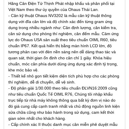
Hãng Cân Điện Tử Thịnh Phát nhập khẩu và phân phối tại
Việt Nam theo thư ủy quyền của Ohaus Thái Lan.
- Cân kỹ thuật Ohaus NV3202 là mẫu cân kỹ thuật thông
dụng với đĩa cân lớn và độ chính xác đến từng gram ứng
dụng trong nhiều ngành như: Cân định lượng, cân kiểm tra,
cân sử dụng cho phòng thí nghiệm, cân đếm mẫu. Cảm ứng
lực do Ohaus USA sản xuất theo tiêu chuẩn OIML R60, tiêu
chuẩn IP67. Kết quả hiển thị bằng màn hình LCD lớn, độ
tương phản cao với đèn nền sáng nên dễ dàng thao tác và
quan sát, thời gian ổn định cho cân chỉ 1 giây. Khóa hiệu
chuẩn, móc cân phía dưới dùng ứng dụng xác định tỷ trọng,
khe móc bảo vệ.
- Thiết kế nhỏ gọn tiết kiệm diện tích phù hợp cho các phòng
thí nghiệm, dễ di chuyển, dễ vệ sinh.
- Độ phân giải 1/30.000 theo tiêu chuẩn ĐLVN16:2009 cũng
như tiêu chuẩn Quốc Tế OIML R76, Chúng tôi nhập khẩu
trực tiếp từ nhà máy không thông qua bất kỳ đơn vị nào do
đó giá cung cấp cạnh tranh nhất và chủ động nguồn linh kiện
sửa chữa cũng như bảo hành trong sử dụng, cam kết thời
gian sớm nhất cho khách hàng.
- Cấp chính xác II thuộc danh mục cân miễn phê duyệt mẫu