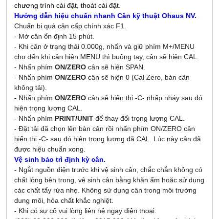
chương trình cài đặt, thoát cài đặt.
Hướng dẫn hiệu chuẩn nhanh Cân kỹ thuật Ohaus NV.
Chuẩn bị quả cân cấp chính xác F1.
- Mở cân ổn định 15 phút.
- Khi cân ở trạng thái 0.000g, nhấn và giữ phím M+/MENU
cho đến khi cân hiện MENU thì buông tay, cân sẽ hiện CAL.
- Nhấn phím
ON/ZERO
cân sẽ hiện SPAN.
- Nhấn phím
ON/ZERO
cân sẽ hiện 0 (Cal Zero, bàn cân
không tải).
- Nhấn phím
ON/ZERO
cân sẽ hiển thị -C- nhấp nháy sau đó
hiện trọng lượng CAL.
- Nhấn phím
PRINT/UNIT
để thay đổi trọng lượng CAL.
- Đặt tải đã chọn lên bàn cân rồi nhấn phím ON/ZERO cân
hiển thị -C- sau đó hiện trọng lượng đã CAL. Lúc này cân đã
được hiệu chuẩn xong.
Vệ sinh bảo trì định kỳ cân.
- Ngắt nguồn điện trước khi vệ sinh cân, chắc chắn không có
chất lỏng bên trong, vệ sinh cân bằng khăn ẩm hoặc sử dụng
các chất tẩy rửa nhẹ. Không sử dụng cân trong môi trường
dung môi, hóa chất khắc nghiệt.
- Khi có sự cố vui lòng liên hệ ngay điện thoại: