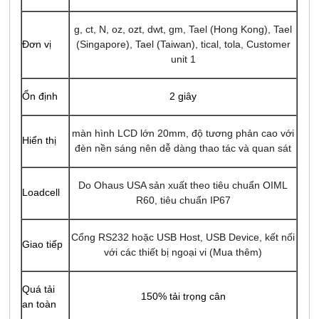
g, ct, N, oz, ozt, dwt, gm, Tael (Hong Kong), Tael
Đơn vị
(Singapore), Tael (Taiwan), tical, tola, Customer
unit 1
Ổn định
2 giây
màn hình LCD lớn 20mm, độ tương phản cao với
Hiển thị
đèn nền sáng nên dễ dàng thao tác và quan sát
Do Ohaus USA sản xuất theo tiêu chuẩn OIML
Loadcell
R60, tiêu chuẩn IP67
Cổng RS232 hoặc USB Host, USB Device, kết nối
Giao tiếp
với các thiết bị ngoại vi (Mua thêm)
Quá tải
150% tải trọng cân
an toàn