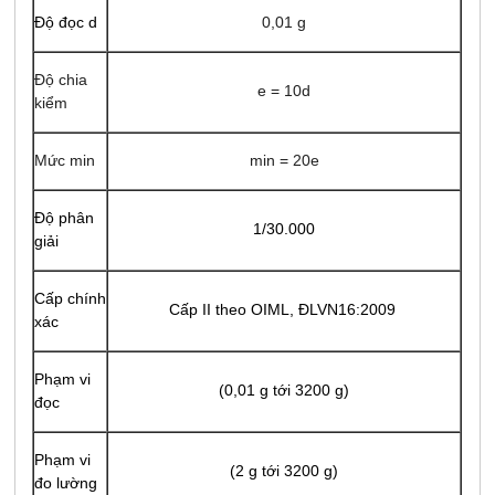
Độ đọc d
0,01 g
Độ chia
e = 10d
kiểm
Mức min
min = 20e
Độ phân
1/30.000
giải
Cấp chính
Cấp II theo OIML, ĐLVN16:2009
xác
Phạm vi
(0,01 g tới 3200 g)
đọc
Phạm vi
(2 g tới 3200 g)
đo lường