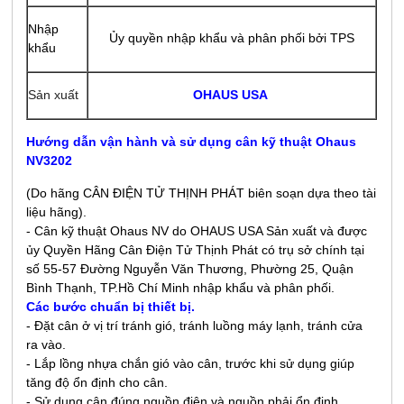
Nhập
Ủy quyền nhập khẩu và phân phối bởi TPS
khẩu
Sản xuất
OHAUS USA
Hướng dẫn vận hành và sử dụng cân kỹ thuật Ohaus
NV3202
(Do hãng CÂN ĐIỆN TỬ THỊNH PHÁT biên soạn dựa theo tài
liệu hãng).
- Cân kỹ thuật Ohaus NV do OHAUS USA Sản xuất và được
ủy Quyền Hãng Cân Điện Tử Thịnh Phát có trụ sở chính tại
số 55-57 Đường Nguyễn Văn Thương, Phường 25, Quận
Bình Thạnh, TP.Hồ Chí Minh nhập khẩu và phân phối.
Các bước chuẩn bị thiết bị.
- Đặt cân ở vị trí tránh gió, tránh luồng máy lạnh, tránh cửa
ra vào.
- Lắp lồng nhựa chắn gió vào cân, trước khi sử dụng giúp
tăng độ ổn định cho cân.
- Sử dụng cân đúng nguồn điện và nguồn phải ổn định.