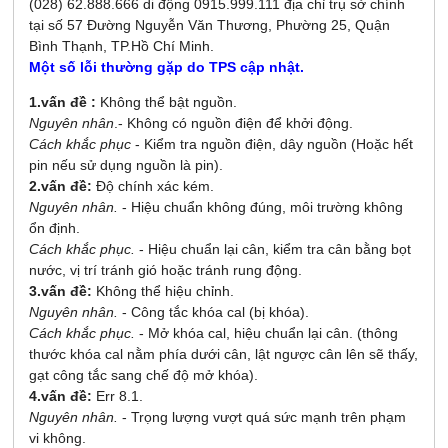
(028) 62.888.666 di động 0915.999.111 địa chỉ trụ sở chính
tại số 57 Đường Nguyễn Văn Thương, Phường 25, Quận
Bình Thạnh, TP.Hồ Chí Minh.
Một số lỗi thường gặp do TPS cập nhật.
1.vấn đề :
Không thể bật nguồn.
Nguyên nhân
.
- Không có nguồn điện để khởi động.
Cách khắc phục
- Kiểm tra nguồn điện, dây nguồn (Hoặc hết
pin nếu sử dụng nguồn là pin).
2.vấn đề:
Độ chính xác kém.
Nguyên nhân.
- Hiệu chuẩn không đúng, môi trường không
ổn định.
Cách khắc phục.
- Hiệu chuẩn lại cân, kiểm tra cân bằng bọt
nước, vị trí tránh gió hoặc tránh rung động.
3.vấn đề:
Không thể hiệu chỉnh.
Nguyên nhân.
- Công tắc khóa cal (bị khóa).
Cách khắc phục.
- Mở khóa cal, hiệu chuẩn lại cân. (thông
thước khóa cal nằm phía dưới cân, lật ngược cân lên sẽ thấy,
gạt công tắc sang chế độ mở khóa).
4.vấn đề:
Err 8.1.
Nguyên nhân.
- Trọng lượng vượt quá sức mạnh trên phạm
vi không.