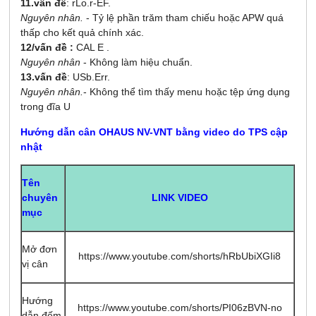
11.vấn đề
: rLo.r-EF.
Nguyên nhân.
- Tỷ lệ phần trăm tham chiếu hoặc APW quá
thấp cho kết quả chính xác.
12/vấn đề :
CAL E .
Nguyên nhân
- Không làm hiệu chuẩn.
13.vấn đề
: USb.Err.
Nguyên nhân.
- Không thể tìm thấy menu hoặc tệp ứng dụng
trong đĩa U
Hướng dẫn cân OHAUS NV-VNT bằng video do TPS cập
nhật
Tên
LINK VIDEO
chuyên
mục
Mở đơn
https://www.youtube.com/shorts/hRbUbiXGIi8
vị cân
Hướng
https://www.youtube.com/shorts/PI06zBVN-no
dẫn đếm