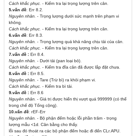
Cách khắc phục.
- Kiểm tra lại trọng lượng trên cân.
5.vấn đề
: Err 8.2.
Nguyên nhân.
- Trọng lượng dưới sức mạnh trên phạm vi
không.
Cách khắc phục.
- Kiểm tra lại trọng lượng trên cân.
6.vấn đề
: Err 8.3.
Nguyên nhân.
- Trọng lượng quá khả năng chịu tải của cân.
Cách khắc phục.
- Kiểm tra lại trọng lượng trên cân.
7.vấn đề :
Err 8.4.
Nguyên nhân.
- Dưới tải (pan loại bỏ).
Cách khắc phục.
- Kiểm tra đĩa cân đã được lắp đặt chưa.
8.vấn đề :
Err 8.5.
Nguyên nhân.
- Tare (Trừ bì) ra khỏi phạm vi.
Cách khắc phục.
- Kiểm tra bì tải.
9.vấn đề :
Err 8.6
Nguyên nhân.
- Giá trị được hiển thị vượt quá 999999 (có thể
trong chế độ Tổng cộng).
10.vấn đề
: rEF-Err
Nguyên nhân.
- Bộ phận đếm hoặc lỗi phần trăm - trọng
lượng mẫu <1d. Cân bằng cho thấy.
lỗi sau đó thoát ra các bộ phận đếm hoặc đi đến CLr.APU.