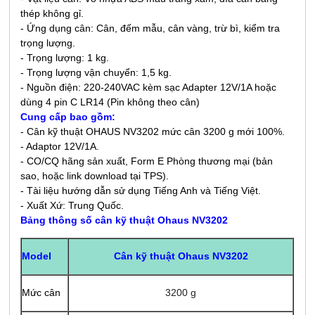
thép không gỉ.
- Ứng dụng cân: Cân, đếm mẫu, cân vàng, trừ bì, kiểm tra
trọng lượng.
- Trọng lượng: 1 kg.
- Trọng lượng vận chuyển: 1,5 kg.
- Nguồn điện: 220-240VAC kèm sạc Adapter 12V/1A hoặc
dùng 4 pin C LR14 (Pin không theo cân)
Cung cấp bao gồm:
- Cân kỹ thuật OHAUS NV3202 mức cân 3200 g mới 100%.
- Adaptor 12V/1A.
- CO/CQ hãng sản xuất, Form E Phòng thương mại (bản
sao, hoặc link download tại TPS).
- Tài liệu hướng dẫn sử dụng Tiếng Anh và Tiếng Việt.
- Xuất Xứ: Trung Quốc.
Bảng t
hông số cân kỹ thuật Ohaus NV3202
Cân kỹ thuật Ohaus NV3202
Model
Mức cân
3200 g