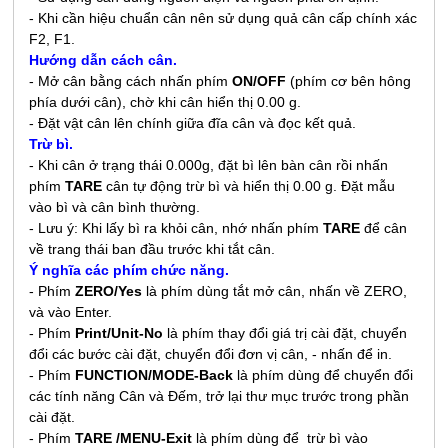
- Khi cần hiệu chuẩn cân nên sử dụng quả cân cấp chính xác
F2, F1.
Hướng dẫn cách cân.
- Mở cân bằng cách nhấn phím
ON/OFF
(phím cơ bên hông
phía dưới cân), chờ khi cân hiển thị 0.00 g.
- Đặt vật cân lên chính giữa đĩa cân và đọc kết quả.
Trừ bì.
- Khi cân ở trạng thái 0.000g, đặt bì lên bàn cân rồi nhấn
phím
TARE
cân tự động trừ bì và hiển thị 0.00 g. Đặt mẫu
vào bì và cân bình thường.
- Lưu ý: Khi lấy bì ra khỏi cân, nhớ nhấn phím
TARE
để cân
về trang thái ban đầu trước khi tắt cân.
Ý nghĩa các phím chức năng.
- Phím
ZERO/Yes
là phím dùng tắt mở cân, nhấn về ZERO,
và vào Enter.
- Phím
Print/Unit-No
là phím thay đổi giá trị cài đặt, chuyển
đổi các bước cài đặt, chuyển đổi đơn vị cân, - nhấn để in.
- Phím
FUNCTION/MODE-Back
là phím dùng để chuyển đổi
các tính năng Cân và Đếm, trở lại thư mục trước trong phần
cài đặt.
- Phím
TARE
/MENU-Exit
là phím dùng để trừ bì vào