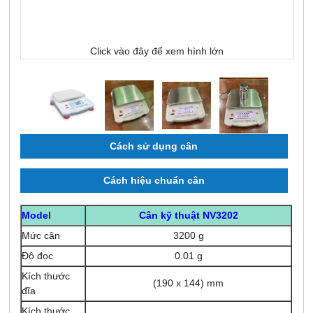
Click vào đây để xem hình lớn
Cách sử dụng cân
Cách hiệu chuẩn cân
Model
Cân kỹ thuật NV3202
Mức cân
3200 g
Độ đọc
0.01 g
Kích thước
(190 x 144) mm
đĩa
Kích thước