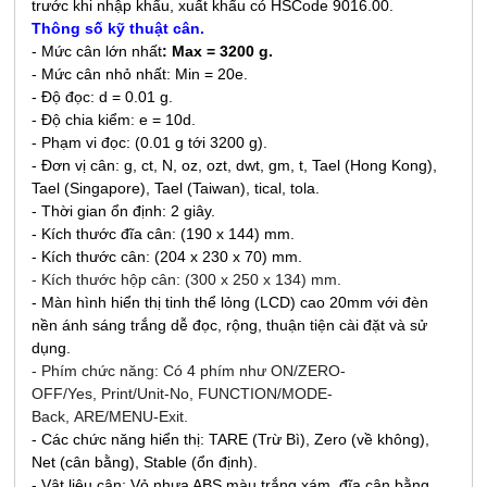
trước khi nhập khẩu, xuất khẩu có HSCode 9016.00.
Thông số kỹ thuật cân.
- Mức cân lớn nhất
: Max = 3200 g.
- Mức cân nhỏ nhất: Min = 20e.
- Độ đọc: d = 0.01 g.
- Độ chia kiểm: e = 10d.
- Phạm vi đọc: (0.01 g tới 3200 g).
- Đơn vị cân: g, ct, N, oz, ozt, dwt, gm, t, Tael (Hong Kong),
Tael (Singapore), Tael (Taiwan), tical, tola.
- Thời gian ổn định: 2 giây.
-
Kích thước đĩa cân:
(190 x 144) mm
.
- Kích thước cân: (
204 x 230 x 70
) mm.
- Kích thước hộp cân: (
300 x 250 x 134
) mm.
- Màn hình hiển thị tinh thể lỏng (LCD) cao 20mm với đèn
nền ánh sáng trắng dễ đọc, rộng, thuận tiện cài đặt và sử
dụng.
- Phím chức năng: Có 4 phím như ON/ZERO-
OFF/Yes, Print/Unit-No, FUNCTION/MODE-
Back, ARE/MENU-Exit.
- Các chức năng hiển thị: TARE (Trừ Bì), Zero (về không),
Net (cân bằng), Stable (ổn định).
- Vật liệu cân: Vỏ nhựa ABS màu trắng xám, đĩa cân bằng