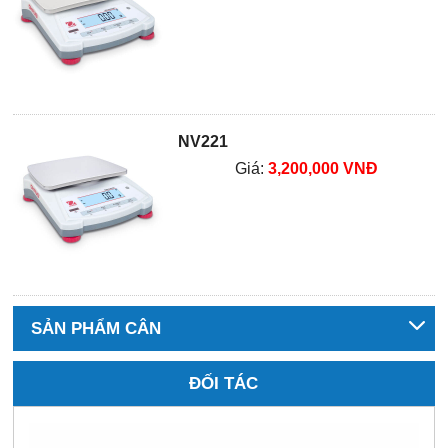
NV221
Giá:
3,200,000 VNĐ
SẢN PHẨM CÂN
ĐỐI TÁC