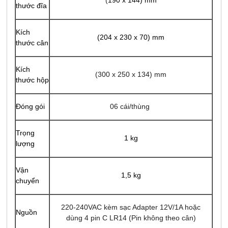
(
190 x 144) mm
thước đĩa
Kích
(
204 x 230 x 70
) mm
thước cân
Kích
(
300 x 250 x 134
) mm
thước hộp
Đóng gói
06 cái/thùng
Trọng
1 kg
lượng
Vận
1,5 kg
chuyển
220-240VAC kèm sạc Adapter 12V/1A hoặc
Nguồn
dùng 4 pin C LR14 (Pin không theo cân)