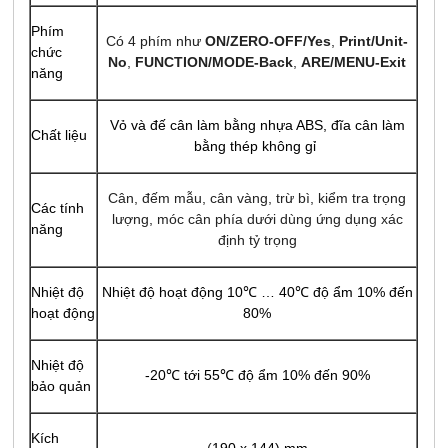
Phím
Có 4 phím như
ON/ZERO-OFF/Yes
,
Print/Unit-
chức
No
,
FUNCTION/MODE-Back
,
ARE/MENU-Exit
năng
Vỏ và đế cân làm bằng nhựa ABS, đĩa cân làm
Chất liệu
bằng thép không gỉ
Cân, đếm mẫu, cân vàng, trừ bì, kiểm tra trọng
Các tính
lượng, móc cân phía dưới dùng ứng dụng xác
năng
định tỷ trọng
Nhiệt độ
Nhiệt độ hoạt động 10℃ … 40℃ độ ẩm 10% đến
hoạt động
80%
Nhiệt độ
-20℃ tới 55℃ độ ẩm 10% đến 90%
bảo quản
Kích